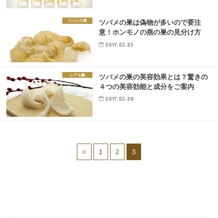
ツバメの巣
ツバメの巣は偽物が多いので要注
意！ホンモノの燕の巣の見分け方
2017.03.23
シアル酸
ツバメの巣の美容効果とは？驚きの
４つの美容効能と成分をご案内
2017.03.20
<
1
2
3