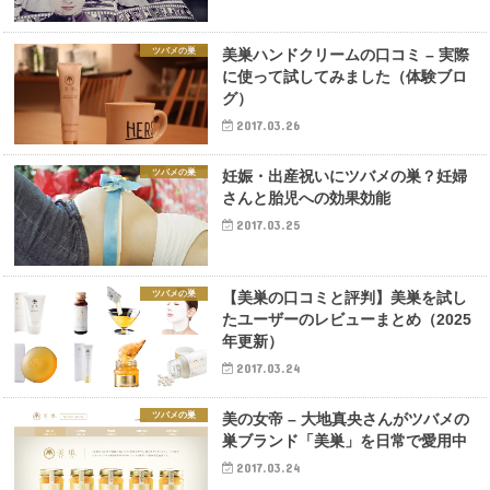
ツバメの巣
美巣ハンドクリームの口コミ – 実際
に使って試してみました（体験ブロ
グ）
2017.03.26
ツバメの巣
妊娠・出産祝いにツバメの巣？妊婦
さんと胎児への効果効能
2017.03.25
ツバメの巣
【美巣の口コミと評判】美巣を試し
たユーザーのレビューまとめ（2025
年更新）
2017.03.24
ツバメの巣
美の女帝 – 大地真央さんがツバメの
巣ブランド「美巣」を日常で愛用中
2017.03.24