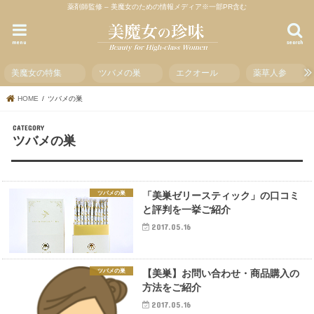
薬剤師監修 – 美魔女のための情報メディア※一部PR含む
menu
search
美魔女の特集
ツバメの巣
エクオール
薬草人参
HOME
ツバメの巣
ツバメの巣
ツバメの巣
「美巣ゼリースティック」の口コミ
と評判を一挙ご紹介
2017.05.16
ツバメの巣
【美巣】お問い合わせ・商品購入の
方法をご紹介
2017.05.16