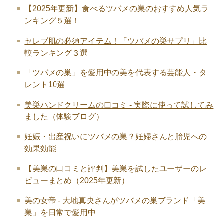
【2025年更新】食べるツバメの巣のおすすめ人気ラ
ンキング５選！
セレブ肌の必須アイテム！「ツバメの巣サプリ」比
較ランキング３選
「ツバメの巣」を愛用中の美を代表する芸能人・タ
レント10選
美巣ハンドクリームの口コミ - 実際に使って試してみ
ました（体験ブログ）
妊娠・出産祝いにツバメの巣？妊婦さんと胎児への
効果効能
【美巣の口コミと評判】美巣を試したユーザーのレ
ビューまとめ（2025年更新）
美の女帝 - 大地真央さんがツバメの巣ブランド「美
巣」を日常で愛用中