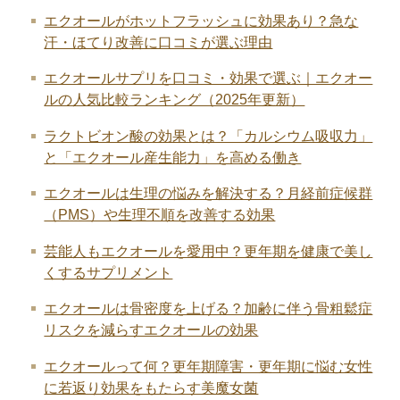
エクオールがホットフラッシュに効果あり？急な
汗・ほてり改善に口コミが選ぶ理由
エクオールサプリを口コミ・効果で選ぶ｜エクオー
ルの人気比較ランキング（2025年更新）
ラクトビオン酸の効果とは？「カルシウム吸収力」
と「エクオール産生能力」を高める働き
エクオールは生理の悩みを解決する？月経前症候群
（PMS）や生理不順を改善する効果
芸能人もエクオールを愛用中？更年期を健康で美し
くするサプリメント
エクオールは骨密度を上げる？加齢に伴う骨粗鬆症
リスクを減らすエクオールの効果
エクオールって何？更年期障害・更年期に悩む女性
に若返り効果をもたらす美魔女菌