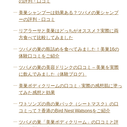
の評判・口コミ
美巣シャンプーは効果ある？ツバメの巣シャンプ
ーの評判・口コミ
リアラーサと美巣はどっちがオススメ？実際に両
方食べて比較してみました
ツバメの巣の瓶詰めを食べてみました！美巣16の
体験口コミをご紹介
ツバメの巣の美容ドリンクの口コミ – 美巣を実際
に飲んでみました（体験ブログ）
美巣ボディクリームの口コミ - 実際の感想肌に塗っ
てみた感想と効果
ワトソンズの燕の巣パック（シートマスク）の口
コミって？香港のBird Nest Watsonsをご紹介
ツバメの巣「美巣ボディクリーム」の口コミと評