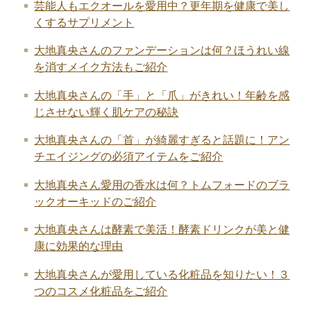
芸能人もエクオールを愛用中？更年期を健康で美し
くするサプリメント
大地真央さんのファンデーションは何？ほうれい線
を消すメイク方法もご紹介
大地真央さんの「手」と「爪」がきれい！年齢を感
じさせない輝く肌ケアの秘訣
大地真央さんの「首」が綺麗すぎると話題に！アン
チエイジングの必須アイテムをご紹介
大地真央さん愛用の香水は何？トムフォードのブラ
ックオーキッドのご紹介
大地真央さんは酵素で美活！酵素ドリンクが美と健
康に効果的な理由
大地真央さんが愛用している化粧品を知りたい！３
つのコスメ化粧品をご紹介