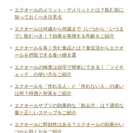
エクオールのメリット・デメリットとは？飲む前に
知っておくべき注意点
エクオールは何歳から何歳まで（いつから・いつま
で）飲むべき！？効果を発揮する年齢をご紹介
エクオールを多く含む食品とは？食生活からエクオ
ールを摂取できる食べ物８選
エクオールの検査は自宅で簡単にできる！「ソイチ
ェック」の使い方をご紹介
エクオールを「作れる人」と「作れない人」の違い
は何？特徴と対策をご紹介
エクオールサプリの効果的な「飲み方」は？適切な
量と正しいステップをご紹介
エクオールに即効性はある？エクオールの効果がい
つから効くかをご紹介