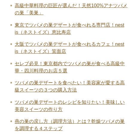
高級中華料理の巨匠が選んだ！天然100%アナツバメ
の巣「美巣」
東京でツバメの巣デザートが食べれる専門店！nest
is（ネストイズ）恵比寿店
大阪でツバメの巣デザートが食べれるカフェ！nest
is（ネストイズ）箕面店
セレブ必見！東京都内でツバメの巣が食べる高級中
華・四川料理のお店５選
ツバメの巣デザートを食べたい！美容家が愛する高
級スイーツの３つの購入方法
ツバメの巣デザートのレシピを知りたい！美味しい
美容スイーツの作り方
燕の巣の戻し方（調理方法）とは？乾燥ツバメの巣
を調理する４ステップ